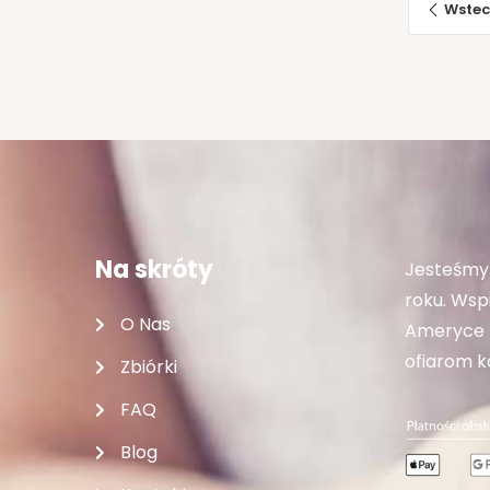
Wstec
Na skróty
Jesteśmy 
roku. Wspi
O Nas
Ameryce P
ofiarom ka
Zbiórki
FAQ
Blog