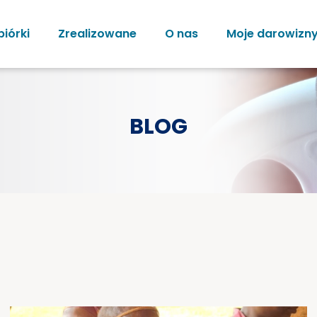
biórki
Zrealizowane
O nas
Moje darowizn
BLOG