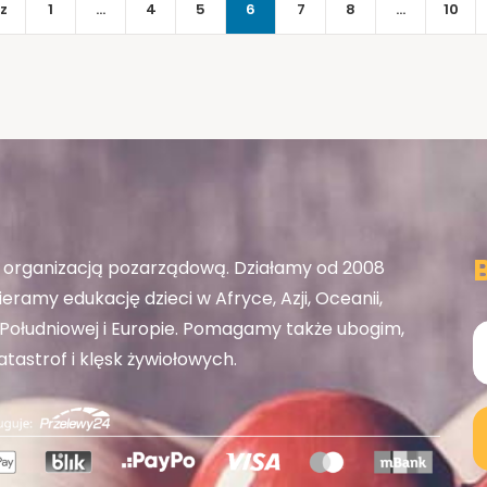
z
1
…
4
5
6
7
8
…
10
organizacją pozarządową. Działamy od 2008
eramy edukację dzieci w Afryce, Azji, Oceanii,
ołudniowej i Europie. Pomagamy także ubogim,
tastrof i klęsk żywiołowych.