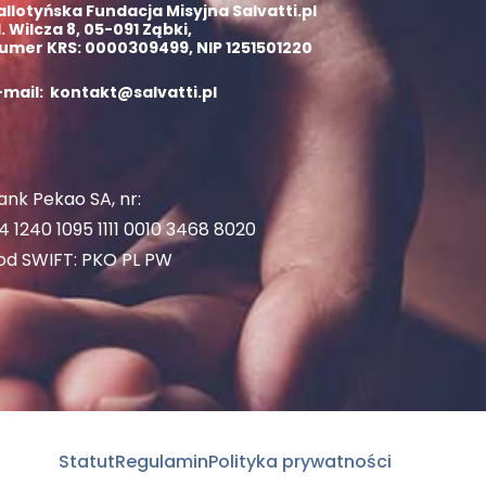
allotyńska Fundacja Misyjna Salvatti.pl
l. Wilcza 8, 05-091 Ząbki,
umer KRS: 0000309499, NIP 1251501220
-mail: kontakt@salvatti.pl
ank Pekao SA, nr:
4 1240 1095 1111 0010 3468 8020
od SWIFT: PKO PL PW
Statut
Regulamin
Polityka prywatności