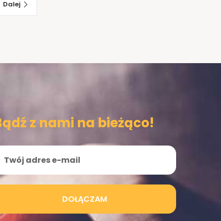
Dalej
Bądź z nami na bieżąco!
DOŁĄCZAM