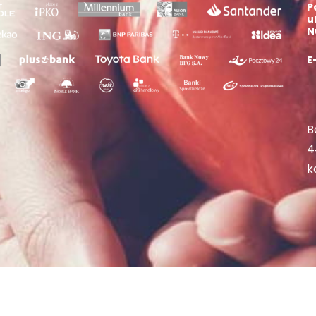
P
u
N
E
B
4
k