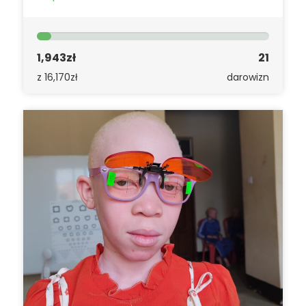
1,943zł
21
z 16,170zł
darowizn