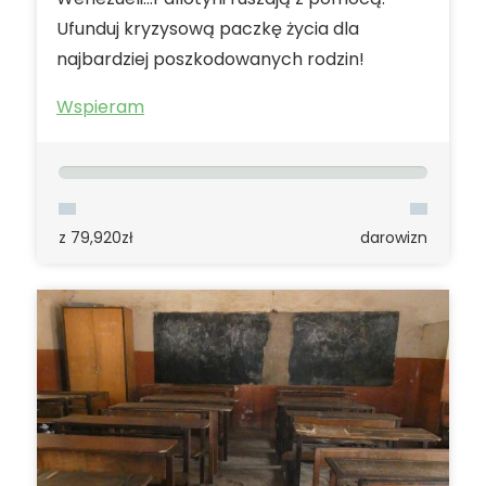
Ufunduj kryzysową paczkę życia dla
najbardziej poszkodowanych rodzin!
Wspieram
50,926zł
246
z 79,920zł
darowizn