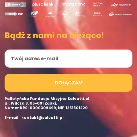
Bądź z nami na bieżąco!
DOŁĄCZAM
Pallotyńska Fundacja Misyjna Salvatti.pl
ul. Wilcza 8, 05-091 Ząbki,
Numer KRS: 0000309499, NIP 1251501220
E-mail: kontakt@salvatti.pl