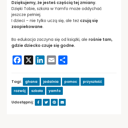
Dziękujemy, że jesteś częścią tej zmiany.
Dzięki Tobie, szkoła w Yamfo może oddychać
jeszcze pełniej.
I dzieci – nie tylko uczą się, ale też
czują się
zaopiekowane
.
Bo edukacja zaczyna się od książki, ale
rośnie tam,
gdzie dziecko czuje się godne.
Facebook
X
LinkedIn
Email
Share
Tagi:
ghana
jadalnia
pomoc
przyszłość
rozwój
szkoła
yamfo
Udostępnij: