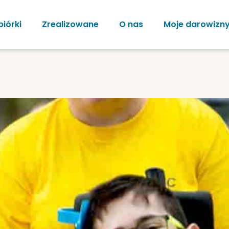
biórki
Zrealizowane
O nas
Moje darowizn