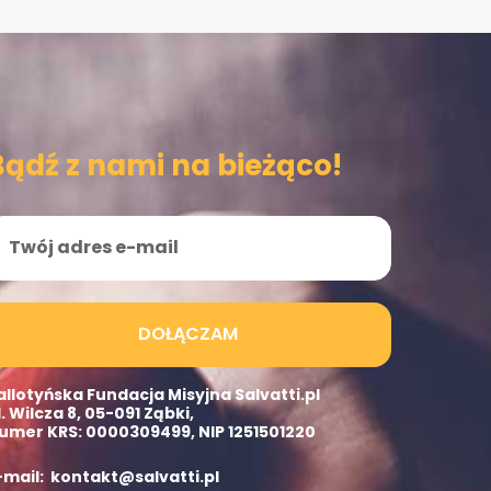
Bądź z nami na bieżąco!
DOŁĄCZAM
allotyńska Fundacja Misyjna Salvatti.pl
l. Wilcza 8, 05-091 Ząbki,
umer KRS: 0000309499, NIP 1251501220
-mail: kontakt@salvatti.pl