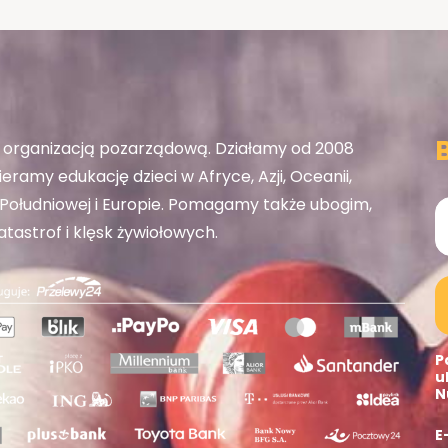
organizacją pozarządową. Działamy od 2008
eramy edukację dzieci w Afryce, Azji, Oceanii,
ołudniowej i Europie. Pomagamy także ubogim,
tastrof i klęsk żywiołowych.
P
u
N
E