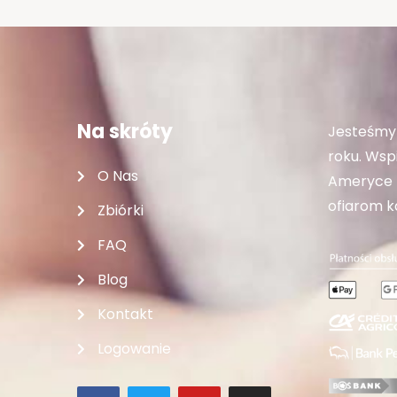
Na skróty
Jesteśmy 
roku. Wspi
O Nas
Ameryce P
ofiarom ka
Zbiórki
FAQ
Blog
Kontakt
Logowanie