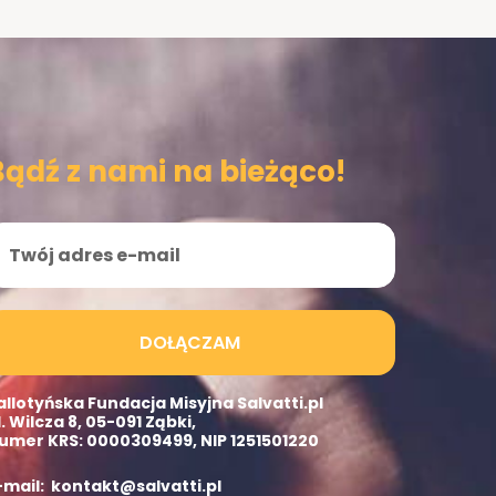
Bądź z nami na bieżąco!
DOŁĄCZAM
allotyńska Fundacja Misyjna Salvatti.pl
l. Wilcza 8, 05-091 Ząbki,
umer KRS: 0000309499, NIP 1251501220
-mail: kontakt@salvatti.pl