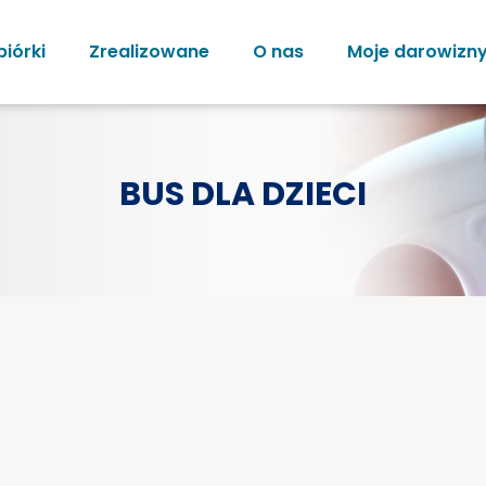
biórki
Zrealizowane
O nas
Moje darowizn
BUS DLA DZIECI