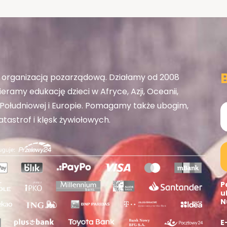
organizacją pozarządową. Działamy od 2008
eramy edukację dzieci w Afryce, Azji, Oceanii,
ołudniowej i Europie. Pomagamy także ubogim,
tastrof i klęsk żywiołowych.
P
u
N
E