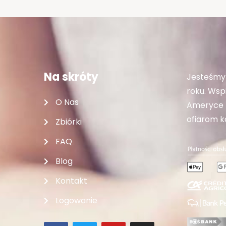
Na skróty
Jesteśmy 
roku. Wspi
O Nas
Ameryce P
ofiarom ka
Zbiórki
FAQ
Blog
Kontakt
Logowanie