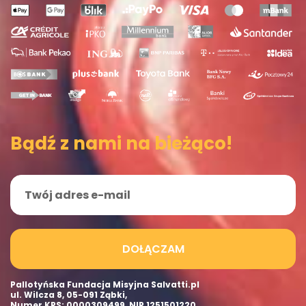
Bądź z nami na bieżąco!
DOŁĄCZAM
Pallotyńska Fundacja Misyjna Salvatti.pl
ul. Wilcza 8, 05-091 Ząbki,
Numer KRS: 0000309499, NIP 1251501220