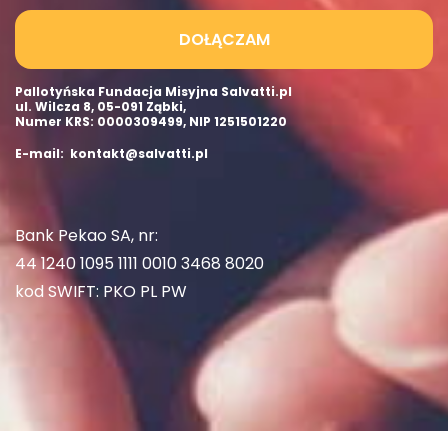
DOŁĄCZAM
Pallotyńska Fundacja Misyjna Salvatti.pl
ul. Wilcza 8, 05-091 Ząbki,
Numer KRS: 0000309499, NIP 1251501220
E-mail: kontakt@salvatti.pl
Bank Pekao SA, nr:
44 1240 1095 1111 0010 3468 8020
kod SWIFT: PKO PL PW