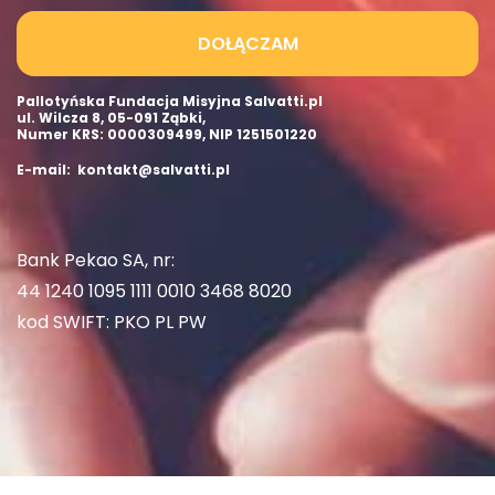
DOŁĄCZAM
Pallotyńska Fundacja Misyjna Salvatti.pl
ul. Wilcza 8, 05-091 Ząbki,
Numer KRS: 0000309499, NIP 1251501220
E-mail: kontakt@salvatti.pl
Bank Pekao SA, nr:
44 1240 1095 1111 0010 3468 8020
kod SWIFT: PKO PL PW