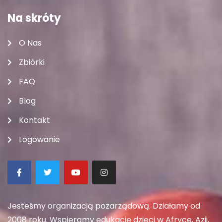
Na skróty
O Nas
Zbiórki
FAQ
Blog
Kontakt
Logowanie
Jesteśmy organizacją pozarządową. Działamy od
2008 roku. Wspieramy edukację dzieci w Afryce, Azji,