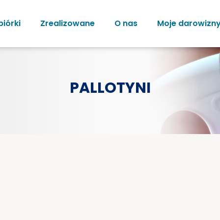
biórki
Zrealizowane
O nas
Moje darowizn
PALLOTYNI