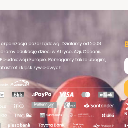
organizacją pozarządową. Działamy od 2008
eramy edukację dzieci w Afryce, Azji, Oceanii,
ołudniowej i Europie. Pomagamy także ubogim,
tastrof i klęsk żywiołowych.
P
u
N
E