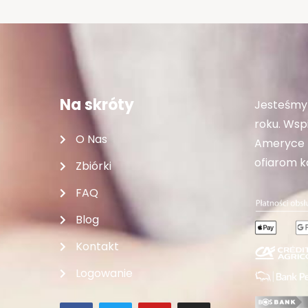
Na skróty
Jesteśmy 
roku. Wspi
O Nas
Ameryce P
ofiarom ka
Zbiórki
FAQ
Blog
Kontakt
Logowanie