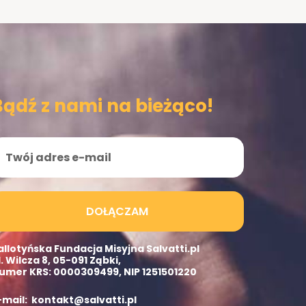
Bądź z nami na bieżąco!
DOŁĄCZAM
allotyńska Fundacja Misyjna Salvatti.pl
l. Wilcza 8, 05-091 Ząbki,
umer KRS: 0000309499, NIP 1251501220
-mail: kontakt@salvatti.pl