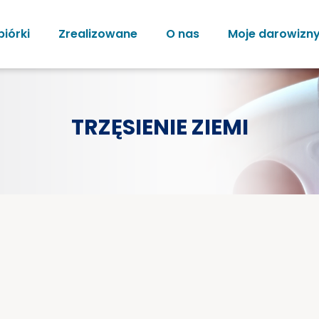
biórki
Zrealizowane
O nas
Moje darowizn
TRZĘSIENIE ZIEMI