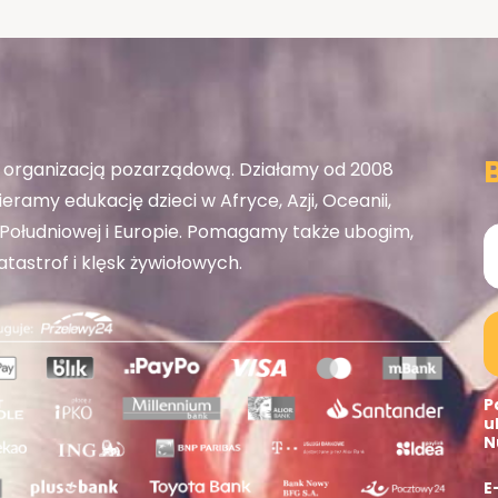
organizacją pozarządową. Działamy od 2008
eramy edukację dzieci w Afryce, Azji, Oceanii,
ołudniowej i Europie. Pomagamy także ubogim,
tastrof i klęsk żywiołowych.
P
u
N
E