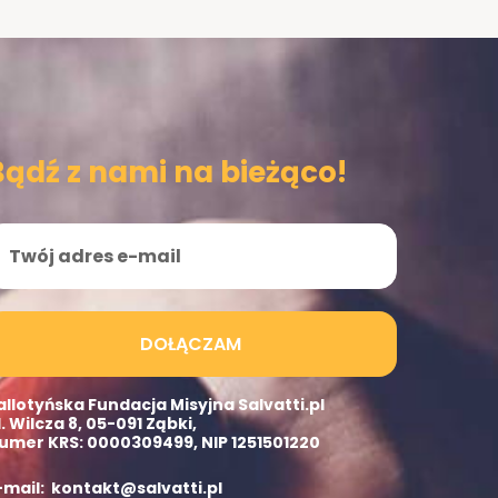
Bądź z nami na bieżąco!
DOŁĄCZAM
allotyńska Fundacja Misyjna Salvatti.pl
l. Wilcza 8, 05-091 Ząbki,
umer KRS: 0000309499, NIP 1251501220
-mail: kontakt@salvatti.pl