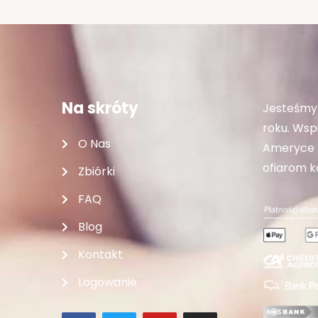
Na skróty
Jesteśmy 
roku. Wspi
O Nas
Ameryce P
ofiarom ka
Zbiórki
FAQ
Blog
Kontakt
Logowanie