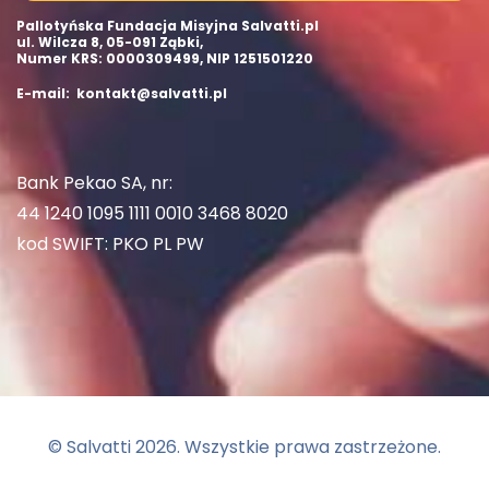
Pallotyńska Fundacja Misyjna Salvatti.pl
ul. Wilcza 8, 05-091 Ząbki,
Numer KRS: 0000309499, NIP 1251501220
E-mail: kontakt@salvatti.pl
Bank Pekao SA, nr:
44 1240 1095 1111 0010 3468 8020
kod SWIFT: PKO PL PW
© Salvatti
2026
. Wszystkie prawa zastrzeżone.