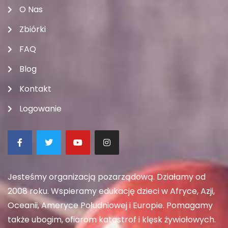
O Nas
Zbiórki
FAQ
Blog
Kontakt
Logowanie
Jesteśmy organizacją pozarządową. Działamy od
2008 roku. Wspieramy edukację dzieci w Afryce, Azji,
Oceanii, Ameryce Południowej i Europie. Pomagamy
także ubogim, ofiarom katastrof i klęsk żywiołowych.