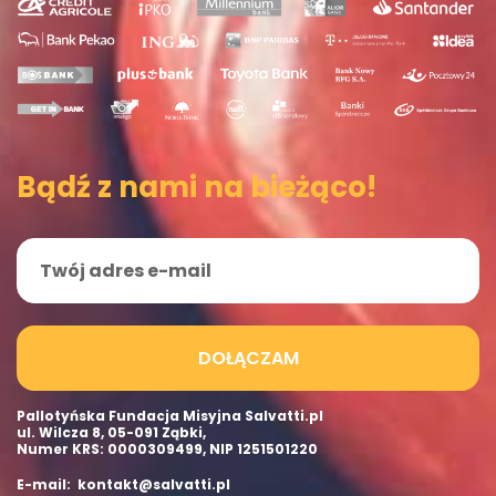
Bądź z nami na bieżąco!
DOŁĄCZAM
Pallotyńska Fundacja Misyjna Salvatti.pl
ul. Wilcza 8, 05-091 Ząbki,
Numer KRS: 0000309499, NIP 1251501220
E-mail: kontakt@salvatti.pl