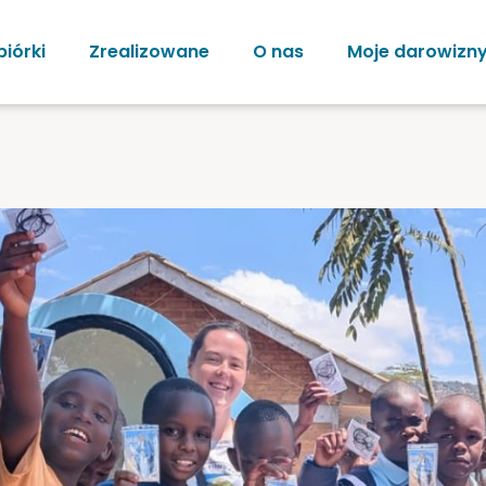
biórki
Zrealizowane
O nas
Moje darowizn