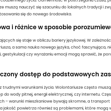
 codziennego życia. Odmienność w postrzeganiu czasu, pr
e muszą nauczyć się szacunku do lokalnych tradycji i z
stosowania się do nowego środowiska.
wa i różnice w sposobie porozumiew
ących się staje w obliczu bariery językowej. W zależności
ariusza, a sama nauka nowego języka, choć fascynująca, 
, gestykulacji czy wyrażaniu emocji mogą sprawić, że poro
aniczony dostęp do podstawowych za
e z trudnymi warunkami życia. Wolontariusze często musz
 do wody pitnej, energii elektrycznej, czy internetu. Cz
nych – warunki mieszkaniowe bywają skromne, a transpo
ła jakość powietrza również są problemami, które mogą 