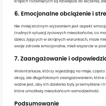
krajach rozwiniętych są łatwiejsze do leczenia, a
6.
Emocjonalne obciążenie i str
Nie mniej istotnym wyzwaniem jest aspekt emocjona
trudnych sytuacji życiowych mieszkańców, co może
dzieci, żyjących w skrajnych warunkach, może mi
swoje zdrowie emocjonalne, mieli wsparcie w post
7.
Zaangażowanie i odpowiedzi
Wolontariusze, którzy wyjeżdżają na misje, częst
akcją, ale długofalowym zaangażowaniem, które 
ważne jest, aby ich działania były przemyślane i 
które umożliwią mieszkańcom samodzielność.
Podsumowanie