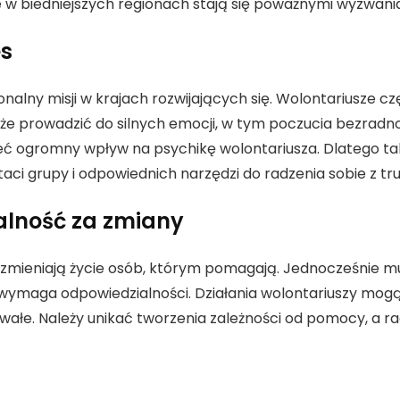
le w biedniejszych regionach stają się poważnymi wyzwani
es
lny misji w krajach rozwijających się. Wolontariusze czę
 prowadzić do silnych emocji, w tym poczucia bezradności
eć ogromny wpływ na psychikę wolontariusza. Dlatego tak
aci grupy i odpowiednich narzędzi do radzenia sobie z tr
alność za zmiany
o zmieniają życie osób, którym pomagają. Jednocześnie mu
wymaga odpowiedzialności. Działania wolontariuszy mog
trwałe. Należy unikać tworzenia zależności od pomocy, a r