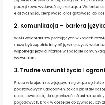
zupełnie odmienna od tej, którą znamy z naszego
początkowo wydawać się szokująca. Wolontariusz
elastyczności, cierpliwości oraz gotowości do do
2.
Komunikacja – bariera języko
Wielu wolontariuszy pracujących w krajach rozwijaj
może być zupełnie inny niż język ojczysty wolont
wspólnego języka, różnice w sposobie komunikacji
wyzwaniem.
3.
Trudne warunki życia i ogr
Praca w krajach rozwijających się wiąże się takż
podstawowych udogodnień, takich jak stały dostęp
dostosowania się do ograniczeń infrastruktural
pogodowych, braki w dostępie do żywności, czy z