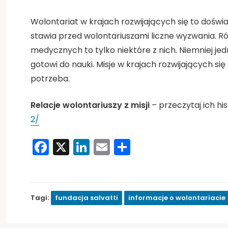
Wolontariat w krajach rozwijających się to doświa
stawia przed wolontariuszami liczne wyzwania. R
medycznych to tylko niektóre z nich. Niemniej jed
gotowi do nauki. Misje w krajach rozwijających się
potrzeba.
Relacje wolontariuszy z misji
– przeczytaj ich hi
2/
Facebook
X
LinkedIn
Email
Share
Tagi:
fundacja salvatti
informacje o wolontariacie