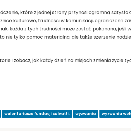
dczenie, które z jednej strony przynosi ogromną satysfakcj
óżnice kulturowe, trudności w komunikacji, ograniczone
nak, każda z tych trudności może zostać pokonana, jeśli w
 to nie tylko pomoc materialna, ale także szerzenie nadziei
storie i zobacz, jak każdy dzień na misjach zmienia życie t
wolontariusze fundacji salvatti.
wyzwania
wyzwania wol