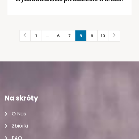
1
…
6
7
8
9
10
Na skróty
O Nas
Zbiórki
FAQ