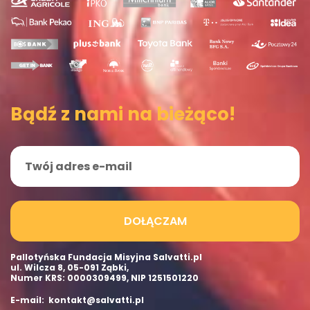
Bądź z nami na bieżąco!
DOŁĄCZAM
Pallotyńska Fundacja Misyjna Salvatti.pl
ul. Wilcza 8, 05-091 Ząbki,
Numer KRS: 0000309499, NIP 1251501220
E-mail: kontakt@salvatti.pl