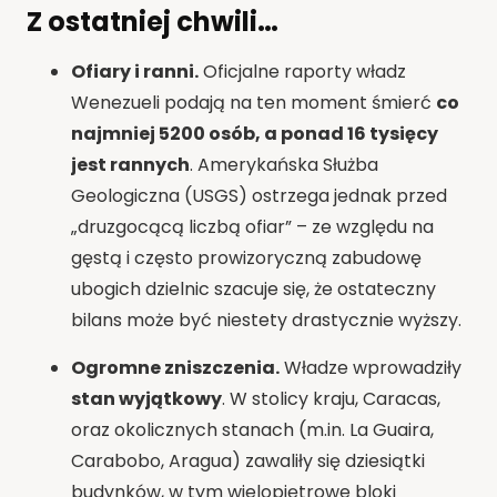
Z ostatniej chwili…
Ofiary i ranni.
Oficjalne raporty władz
Wenezueli podają na ten moment śmierć
co
najmniej 5200
osób, a ponad 16 tysięcy
jest rannych
. Amerykańska Służba
Geologiczna (USGS) ostrzega jednak przed
„druzgocącą liczbą ofiar” – ze względu na
gęstą i często prowizoryczną zabudowę
ubogich dzielnic szacuje się, że ostateczny
bilans może być niestety drastycznie wyższy.
Ogromne zniszczenia.
Władze wprowadziły
stan wyjątkowy
. W stolicy kraju, Caracas,
oraz okolicznych stanach (m.in. La Guaira,
Carabobo, Aragua) zawaliły się dziesiątki
budynków, w tym wielopiętrowe bloki