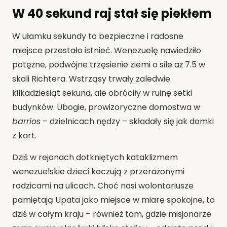
W 40 sekund raj stał się piekłem
W ułamku sekundy to bezpieczne i radosne
miejsce przestało istnieć. Wenezuelę nawiedziło
potężne, podwójne trzęsienie ziemi o sile aż
7.5
w
skali Richtera. Wstrząsy trwały zaledwie
kilkadziesiąt sekund, ale obróciły w ruinę setki
budynków. Ubogie, prowizoryczne domostwa w
barrios
– dzielnicach nędzy – składały się jak domki
z kart.
Dziś w rejonach dotkniętych kataklizmem
wenezuelskie dzieci koczują z przerażonymi
rodzicami na ulicach. Choć nasi wolontariusze
pamiętają Upata jako miejsce w miarę spokojne, to
dziś w całym kraju – również tam, gdzie misjonarze