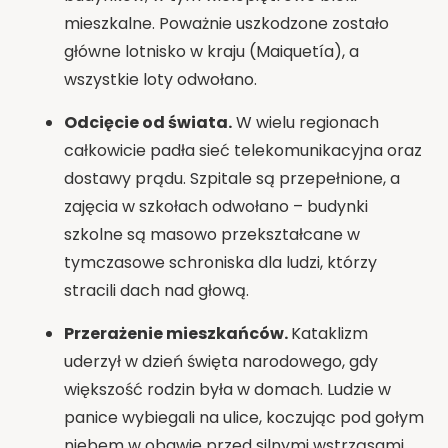
mieszkalne. Poważnie uszkodzone zostało
główne lotnisko w kraju (Maiquetía), a
wszystkie loty odwołano.
Odcięcie od świata.
W wielu regionach
całkowicie padła sieć telekomunikacyjna oraz
dostawy prądu. Szpitale są przepełnione, a
zajęcia w szkołach odwołano – budynki
szkolne są masowo przekształcane w
tymczasowe schroniska dla ludzi, którzy
stracili dach nad głową.
Przerażenie mieszkańców.
Kataklizm
uderzył w dzień święta narodowego, gdy
większość rodzin była w domach. Ludzie w
panice wybiegali na ulice, koczując pod gołym
niebem w obawie przed silnymi wstrząsami