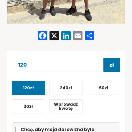
Facebook
X
LinkedIn
Email
Share
zł
120zł
240zł
60zł
Wprowadź
30zł
kwotę