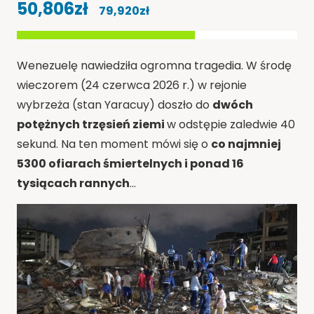
50,806zł
79,920zł
z
zebrano
Wenezuelę nawiedziła ogromna tragedia. W środę
wieczorem (24 czerwca 2026 r.) w rejonie
wybrzeża (stan Yaracuy) doszło do
dwóch
potężnych trzęsień ziemi
w odstępie zaledwie 40
sekund. Na ten moment mówi się o
co najmniej
5300 ofiarach śmiertelnych i ponad 16
tysiącach rannych
…