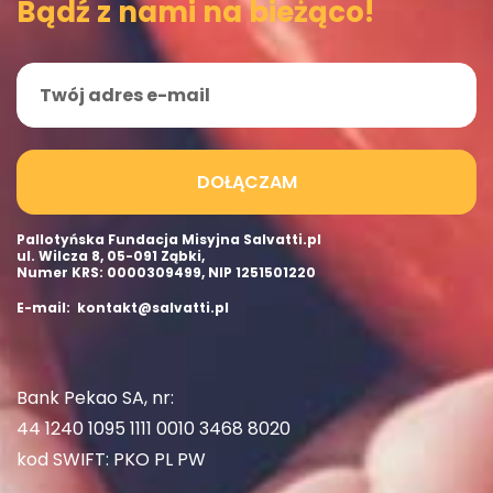
Bądź z nami na bieżąco!
DOŁĄCZAM
Pallotyńska Fundacja Misyjna Salvatti.pl
ul. Wilcza 8, 05-091 Ząbki,
Numer KRS: 0000309499, NIP 1251501220
E-mail: kontakt@salvatti.pl
Bank Pekao SA, nr:
44 1240 1095 1111 0010 3468 8020
kod SWIFT: PKO PL PW