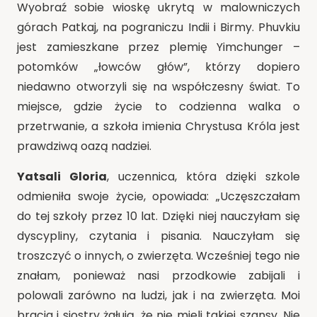
Wyobraź sobie wioskę ukrytą w malowniczych
górach Patkaj, na pograniczu Indii i Birmy. Phuvkiu
jest zamieszkane przez plemię Yimchunger –
potomków „łowców głów”, którzy dopiero
niedawno otworzyli się na współczesny świat. To
miejsce, gdzie życie to codzienna walka o
przetrwanie, a szkoła imienia Chrystusa Króla jest
prawdziwą oazą nadziei.
Yatsali Gloria
, uczennica, która dzięki szkole
odmieniła swoje życie, opowiada: „Uczęszczałam
do tej szkoły przez 10 lat. Dzięki niej nauczyłam się
dyscypliny, czytania i pisania. Nauczyłam się
troszczyć o innych, o zwierzęta. Wcześniej tego nie
znałam, ponieważ nasi przodkowie zabijali i
polowali zarówno na ludzi, jak i na zwierzęta. Moi
bracia i siostry żałują, że nie mieli takiej szansy. Nie