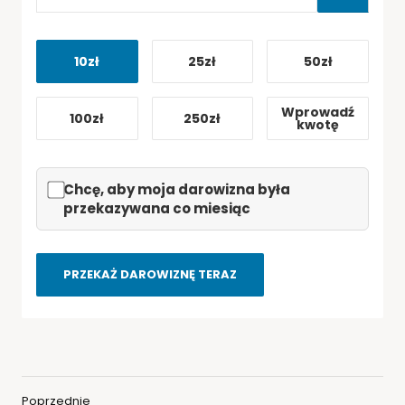
10zł
25zł
50zł
Wprowadź
100zł
250zł
kwotę
PRZEKAŻ DAROWIZNĘ TERAZ
Poprzednie