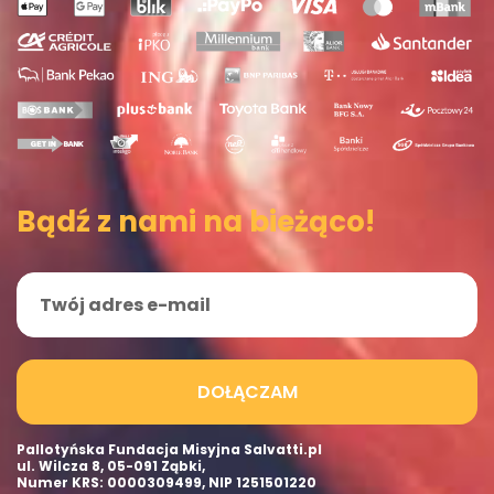
Bądź z nami na bieżąco!
DOŁĄCZAM
Pallotyńska Fundacja Misyjna Salvatti.pl
ul. Wilcza 8, 05-091 Ząbki,
Numer KRS: 0000309499, NIP 1251501220