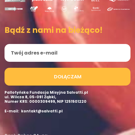
Bądź z nami na bieżąco!
DOŁĄCZAM
Pallotyńska Fundacja Misyjna Salvatti.pl
ul. Wilcza 8, 05-091 Ząbki,
Numer KRS: 0000309499, NIP 1251501220
E-mail: kontakt@salvatti.pl