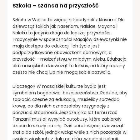
Szkoła – szansa na przyszłość
Szkoła w Wasso to więcej niż budynek z klasami. Dla
dziewcząt takich jak Naseriam, Naisiae, Mayana i
Naleku to jedyna droga do lepszej przyszłości.
Tradycyjnie w społeczności Masajów dziewczynki nie
mają dostępu do edukacji. Ich życie jest
podporządkowane obowiązkom domowym, a
przyszłość – małżeństwu w młodym wieku. Edukacja
dla masajskich dziewcząt to luksus, na który rodziny
często nie chcą lub nie mogą sobie pozwolić.
Dlaczego? W masajskiej kulturze bydło jest
symbolem bogactwa i bezpieczeństwa. Rodzice, aby
zapłacić czesne za edukację, musieliby sprzedać
krowę, co dla nich oznaczałoby rezygnację z
poczucia stabilności. Jeszcze kilka lat temu rząd
Tanzanii musiał wysyłać autobusy, które zabierały
dzieci do szkoły na siłę. Dziś coraz więcej dziewcząt
trafia do szkół, jednak wciąż wiele z nich pozostaje w
swoich wioskach, z dala od dróg, w pełnej izolacji,