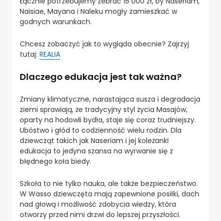
Łącznie potrzebujemy zebrać 15 000 zł, by Naseriam,
Naisiae, Mayana i Naleku mogły zamieszkać w
godnych warunkach.
Chcesz zobaczyć jak to wygląda obecnie? Zajrzyj
tutaj:
REALIA
Dlaczego edukacja jest tak ważna?
Zmiany klimatyczne, narastająca susza i degradacja
ziemi sprawiają, że tradycyjny styl życia Masajów,
oparty na hodowli bydła, staje się coraz trudniejszy.
Ubóstwo i głód to codzienność wielu rodzin. Dla
dziewcząt takich jak Naseriam i jej koleżanki
edukacja to jedyna szansa na wyrwanie się z
błędnego koła biedy.
Szkoła to nie tylko nauka, ale także bezpieczeństwo.
W Wasso dziewczęta mają zapewnione posiłki, dach
nad głową i możliwość zdobycia wiedzy, która
otworzy przed nimi drzwi do lepszej przyszłości.