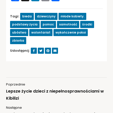
Tagi:
bieda
dziewczyny
młode kobiety.
podstawy życia
pomoc
samotność
środki
ubóstwo
wolontariat
wykończenie pokoi
zbiorka
Udostępnij:
Poprzednie
Lepsze życie dzieci z niepełnosprawnościami w
Kibilizi
Następne