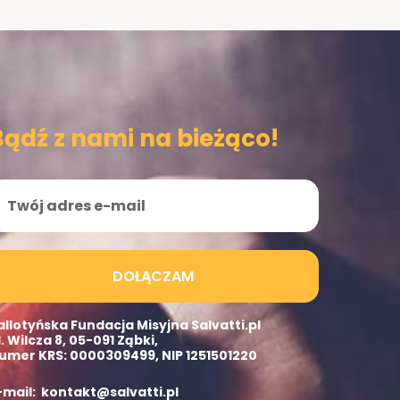
Bądź z nami na bieżąco!
DOŁĄCZAM
allotyńska Fundacja Misyjna Salvatti.pl
l. Wilcza 8, 05-091 Ząbki,
umer KRS: 0000309499, NIP 1251501220
-mail: kontakt@salvatti.pl