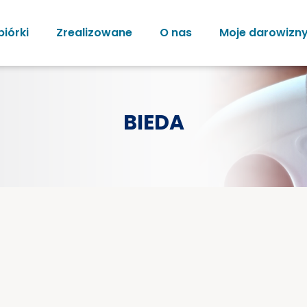
biórki
Zrealizowane
O nas
Moje darowizn
BIEDA