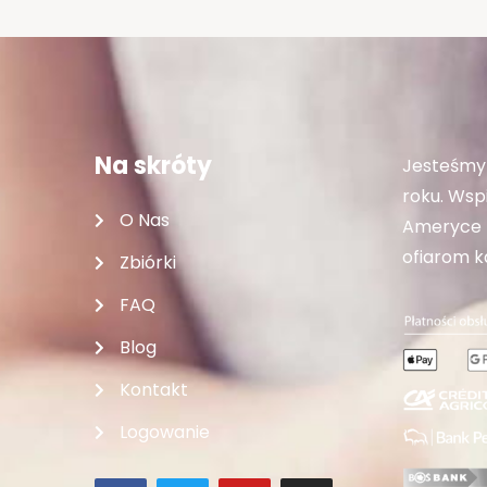
Na skróty
Jesteśmy 
roku. Wspi
O Nas
Ameryce P
ofiarom ka
Zbiórki
FAQ
Blog
Kontakt
Logowanie