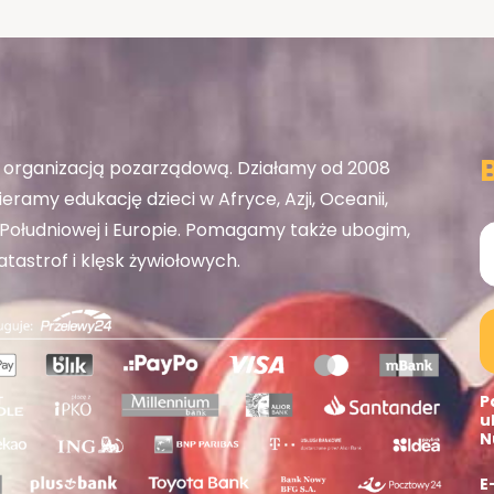
organizacją pozarządową. Działamy od 2008
eramy edukację dzieci w Afryce, Azji, Oceanii,
ołudniowej i Europie. Pomagamy także ubogim,
tastrof i klęsk żywiołowych.
P
u
N
E