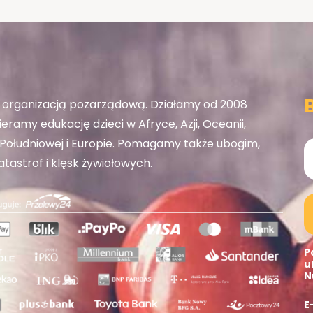
organizacją pozarządową. Działamy od 2008
eramy edukację dzieci w Afryce, Azji, Oceanii,
ołudniowej i Europie. Pomagamy także ubogim,
tastrof i klęsk żywiołowych.
P
u
N
E