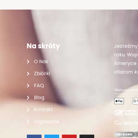
Na skróty
Jesteśmy 
roku. Wspi
O Nas
Ameryce P
ofiarom ka
Zbiórki
FAQ
Blog
Kontakt
Logowanie