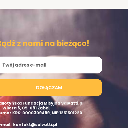
Bądź z nami na bieżąco!
DOŁĄCZAM
allotyńska Fundacja Misyjna Salvatti.pl
l. Wilcza 8, 05-091 Ząbki,
umer KRS: 0000309499, NIP 1251501220
-mail: kontakt@salvatti.pl