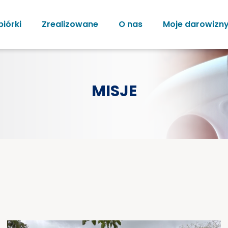
biórki
Zrealizowane
O nas
Moje darowizn
MISJE