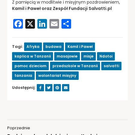
Z pamięcią w modlitwie i misyjnym pozdrowieniem,
Kamil i Paweł oraz Zespół Fundacji Salvatti.pl
Facebook
X
LinkedIn
Email
Share
Tagi:
Afryka
budowa
Kamil i Paweł
kaplica w Tanzanii
masajowie
misje
Ndotoi
pomoc dzieciom
przedszkole w Tanzanii
salvatti
tanzania
wolontariat misyjny
Udostępnij:
Poprzednie