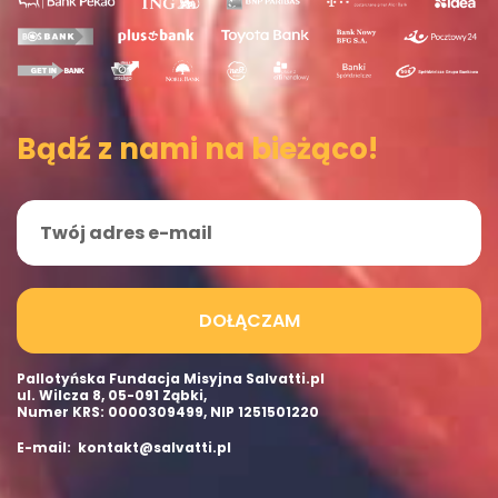
Bądź z nami na bieżąco!
DOŁĄCZAM
Pallotyńska Fundacja Misyjna Salvatti.pl
ul. Wilcza 8, 05-091 Ząbki,
Numer KRS: 0000309499, NIP 1251501220
E-mail: kontakt@salvatti.pl