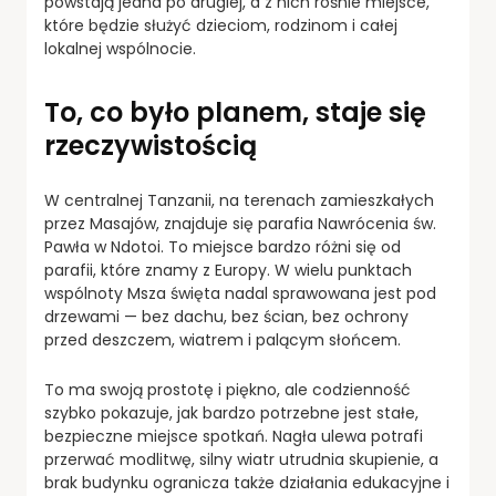
powstają jedna po drugiej, a z nich rośnie miejsce,
które będzie służyć dzieciom, rodzinom i całej
lokalnej wspólnocie.
To, co było planem, staje się
rzeczywistością
W centralnej Tanzanii, na terenach zamieszkałych
przez Masajów, znajduje się parafia Nawrócenia św.
Pawła w Ndotoi. To miejsce bardzo różni się od
parafii, które znamy z Europy. W wielu punktach
wspólnoty Msza święta nadal sprawowana jest pod
drzewami — bez dachu, bez ścian, bez ochrony
przed deszczem, wiatrem i palącym słońcem.
To ma swoją prostotę i piękno, ale codzienność
szybko pokazuje, jak bardzo potrzebne jest stałe,
bezpieczne miejsce spotkań. Nagła ulewa potrafi
przerwać modlitwę, silny wiatr utrudnia skupienie, a
brak budynku ogranicza także działania edukacyjne i