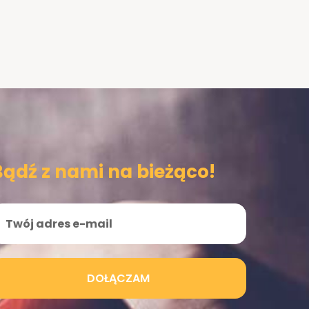
Bądź z nami na bieżąco!
DOŁĄCZAM