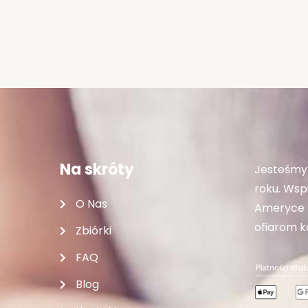
Na skróty
Jesteśmy 
roku. Wspi
O Nas
Ameryce P
ofiarom ka
Zbiórki
FAQ
Blog