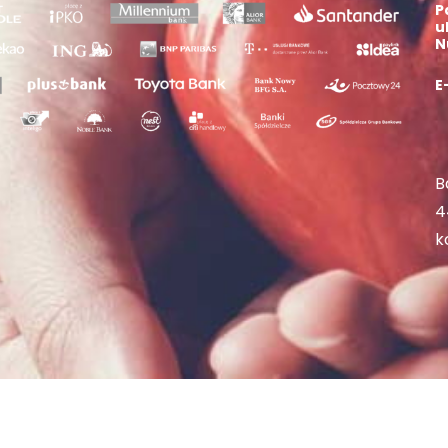
P
u
N
E
B
4
k