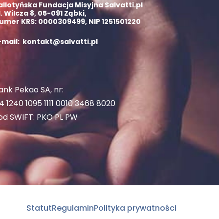
allotyńska Fundacja Misyjna Salvatti.pl
l. Wilcza 8, 05-091 Ząbki,
umer KRS: 0000309499, NIP 1251501220
-mail: kontakt@salvatti.pl
ank Pekao SA, nr:
4 1240 1095 1111 0010 3468 8020
od SWIFT: PKO PL PW
Statut
Regulamin
Polityka prywatności