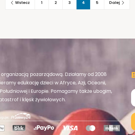
Wstecz
1
2
3
4
5
Dalej
organizacją pozarządową. Działamy od 2008
eramy edukację dzieci w Afryce, Azji, Oceanii,
ołudniowej i Europie. Pomagamy także ubogim,
tastrof i klęsk żywiołowych.