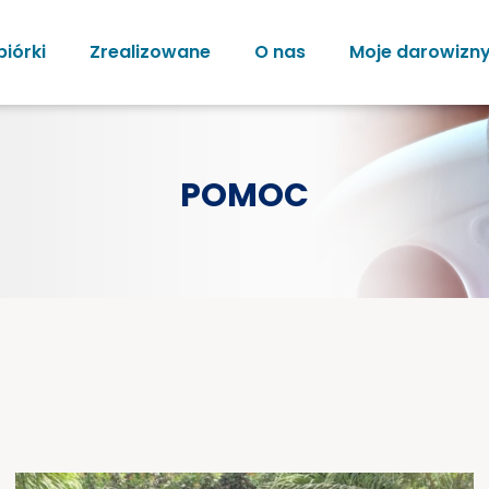
biórki
Zrealizowane
O nas
Moje darowizn
POMOC