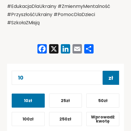
#EdukacjaDlaUkrainy #ZmienmyMentalność
#PrzyszłośćUkrainy #PomocDlaDzieci
#SzkołaZMisją
Facebook
X
LinkedIn
Email
Share
zł
10zł
25zł
50zł
Wprowadź
100zł
250zł
kwotę