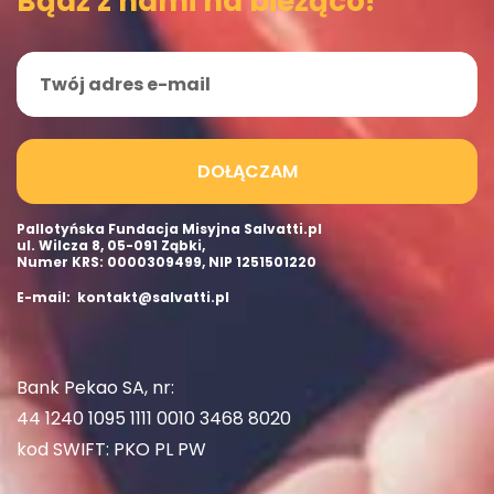
Bądź z nami na bieżąco!
DOŁĄCZAM
Pallotyńska Fundacja Misyjna Salvatti.pl
ul. Wilcza 8, 05-091 Ząbki,
Numer KRS: 0000309499, NIP 1251501220
E-mail: kontakt@salvatti.pl
Bank Pekao SA, nr:
44 1240 1095 1111 0010 3468 8020
kod SWIFT: PKO PL PW