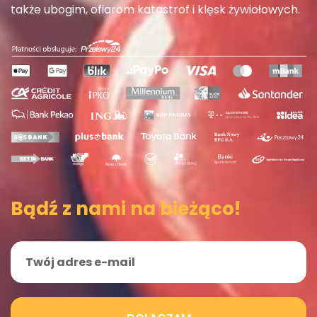
także ubogim, ofiarom katastrof i klęsk żywiołowych.
Bądź z nami na bieżąco!