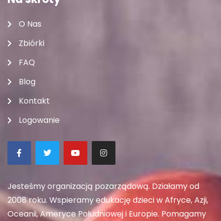
O Nas
Zbiórki
FAQ
Blog
Kontakt
Logowanie
Jesteśmy organizacją pozarządową. Działamy od
2008 roku. Wspieramy edukację dzieci w Afryce, Azji,
Oceanii, Ameryce Południowej i Europie. Pomagamy