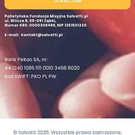
DOŁĄCZAM
Pallotyńska Fundacja Misyjna Salvatti.pl
ul. Wilcza 8, 05-091 Ząbki,
Numer KRS: 0000309499, NIP 1251501220
E-mail: kontakt@salvatti.pl
Bank Pekao SA, nr:
44 1240 1095 1111 0010 3468 8020
kod SWIFT: PKO PL PW
© Salvatti
2026
. Wszystkie prawa zastrzeżone.