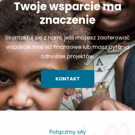
Twoje wsparcie ma
znaczenie
Skontaktuj się z nami, jeśli możesz zaoferować
wsparcie inne niż finansowe lub masz pytania
odnośnie projektów.
KONTAKT
Połączmy siły