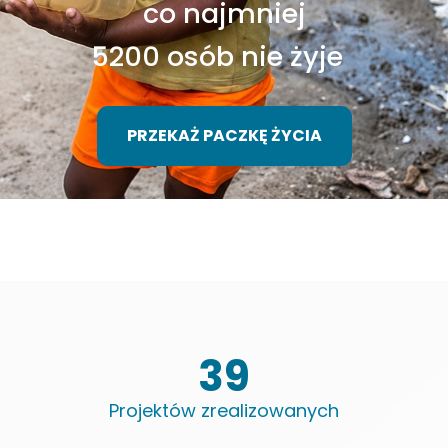
co najmniej
5200
osób nie żyje
PRZEKAŻ PACZKĘ ŻYCIA
46
Projektów zrealizowanych